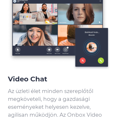
Video Chat
Az üzleti élet minden szereplőtől
megköveteli, hogy a gazdasági
eseményeket helyesen kezelve,
agilisan működjön. Az Onbox Video