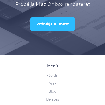
Próbálja ki az Onbox rendszerét
Próbálja ki most
Menü
Főoldal
Árak
Blog
Belépés