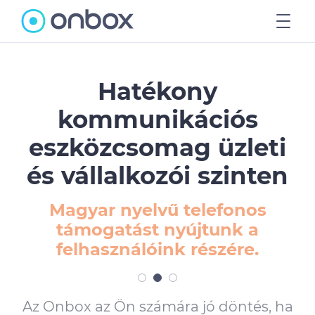
Főoldal
Hatékony
kommunikációs
Írjon nekünk
eszközcsomag üzleti
Árak
és vállalkozói szinten
Blog
CRM és projektkezelési
funkciók, felhasználóbarát
Belépés
árazással.
Regisztráció
Az Onbox az Ön számára jó döntés, ha